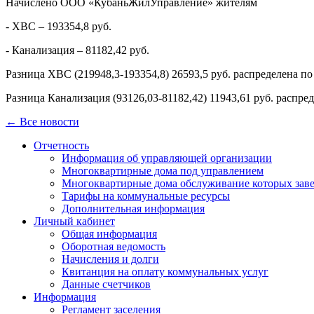
Начислено ООО «КубаньЖилУправление» жителям
- ХВС – 193354,8 руб.
- Канализация – 81182,42 руб.
Разница ХВС (219948,3-193354,8) 26593,5 руб. распределена п
Разница Канализация (93126,03-81182,42) 11943,61 руб. распр
← Все новости
Отчетность
Информация об управляющей организации
Многоквартирные дома под управлением
Многоквартирные дома обслуживание которых зав
Тарифы на коммунальные ресурсы
Дополнительная информация
Личный кабинет
Общая информация
Оборотная ведомость
Начисления и долги
Квитанция на оплату коммунальных услуг
Данные счетчиков
Информация
Регламент заселения