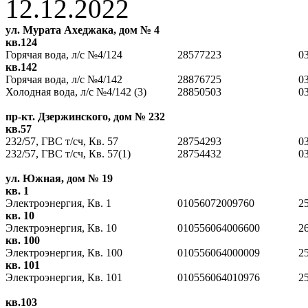
12.12.2022
ул. Мурата Ахеджака, дом № 4
кв.124
Горячая вода, л/с №4/124
28577223
0
кв.142
Горячая вода, л/с №4/142
28876725
0
Холодная вода, л/с №4/142 (3)
28850503
0
пр-кт. Дзержинского, дом № 232
кв.57
232/57, ГВС т/сч, Кв. 57
28754293
0
232/57, ГВС т/сч, Кв. 57(1)
28754432
0
ул. Южная, дом № 19
кв. 1
Электроэнергия, Кв. 1
01056072009760
2
кв. 10
Электроэнергия, Кв. 10
010556064006600
2
кв. 100
Электроэнергия, Кв. 100
010556064000009
2
кв. 101
Электроэнергия, Кв. 101
010556064010976
2
кв.103