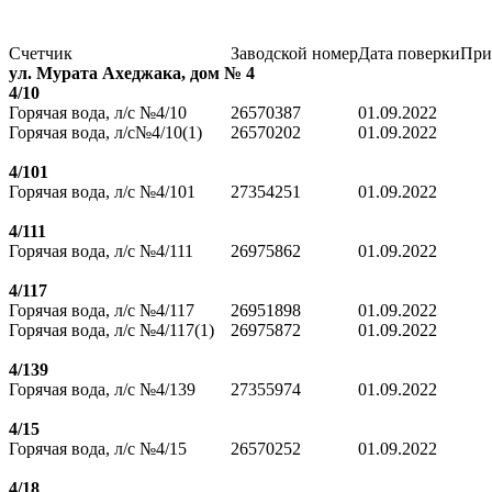
Счетчик
Заводской номер
Дата поверки
При
ул. Мурата Ахеджака, дом № 4
4/10
Горячая вода, л/с №4/10
26570387
01.09.2022
Горячая вода, л/с№4/10(1)
26570202
01.09.2022
4/101
Горячая вода, л/с №4/101
27354251
01.09.2022
4/111
Горячая вода, л/с №4/111
26975862
01.09.2022
4/117
Горячая вода, л/с №4/117
26951898
01.09.2022
Горячая вода, л/с №4/117(1)
26975872
01.09.2022
4/139
Горячая вода, л/с №4/139
27355974
01.09.2022
4/15
Горячая вода, л/с №4/15
26570252
01.09.2022
4/18