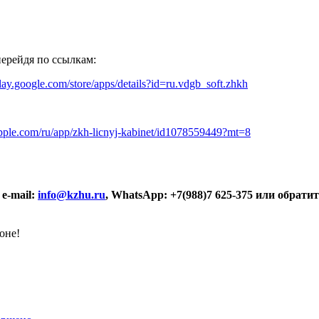
ерейдя по ссылкам:
play.google.com/store/apps/details?id=ru.vdgb_soft.zhkh
.apple.com/ru/app/zkh-licnyj-kabinet/id1078559449?mt=8
e-mail:
info@kzhu.ru
, WhatsApp: +7(988)7 625-375 или обрати
оне!