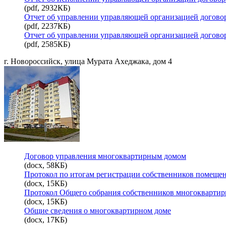
(pdf, 2932КБ)
Отчет об управлении управляющей организацией договор
(pdf, 2237КБ)
Отчет об управлении управляющей организацией договор
(pdf, 2585КБ)
г. Новороссийск, улица Мурата Ахеджака, дом 4
Договор управления многоквартирным домом
(docx, 58КБ)
Протокол по итогам регистрации собственников помеще
(docx, 15КБ)
Протокол Общего собрания собственников многоквартир
(docx, 15КБ)
Общие сведения о многоквартирном доме
(docx, 17КБ)