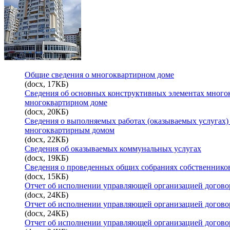
Общие сведения о многоквартирном доме
(docx, 17КБ)
Сведения об основных конструктивных элементах многок
многоквартирном доме
(docx, 20КБ)
Сведения о выполняемых работах (оказываемых услугах)
многоквартирным домом
(docx, 22КБ)
Сведения об оказываемых коммунальных услугах
(docx, 19КБ)
Сведения о проведенных общих собраниях собственнико
(docx, 15КБ)
Отчет об исполнении управляющей организацией договор
(docx, 24КБ)
Отчет об исполнении управляющей организацией договор
(docx, 24КБ)
Отчет об исполнении управляющей организацией договор